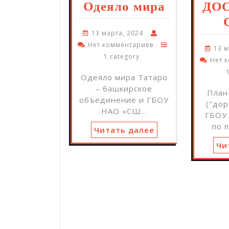
Одеяло мира
ДО
13 марта, 2024
Нет комментариев
13 м
1 category
Нет 
Одеяло мира Татаро
– башкирское
План
объединение и ГБОУ
("дор
НАО «СШ…
ГБОУ
по 
Читать далее
Чи