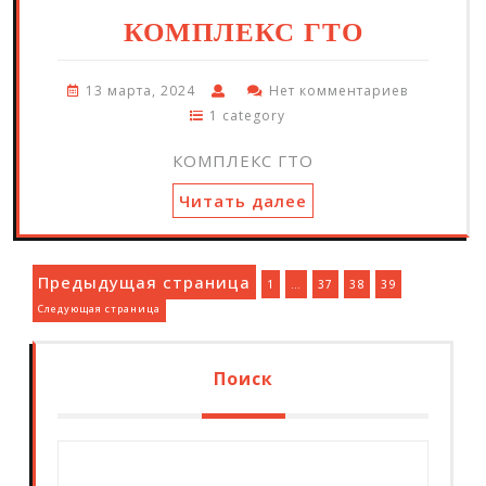
КОМПЛЕКС ГТО
13 марта, 2024
Нет комментариев
1 category
КОМПЛЕКС ГТО
Читать далее
Пагинация
Предыдущая страница
Страница
Страница
Страница
Страница
1
…
37
38
39
Следующая страница
записей
Поиск