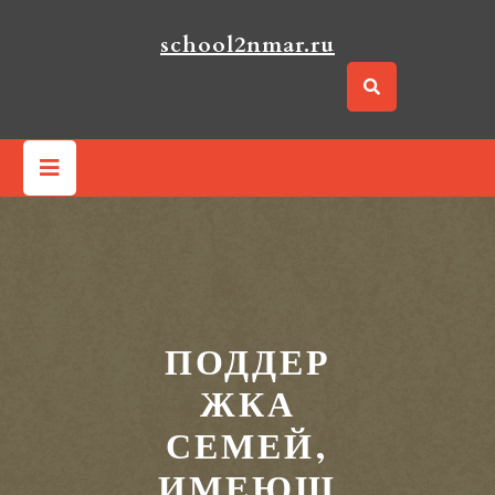
Перейти
к
school2nmar.ru
содержимому
Кнопка
Открыть
ПОДДЕР
ЖКА
СЕМЕЙ,
ИМЕЮЩ