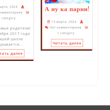
арта, 2024
А ну ка парни!
комментариев
1 category
13 марта, 2024
Нет комментариев
емые родители!
ября 2017 года
1 category
нашей школе
Читать далее
крывается…
тать далее