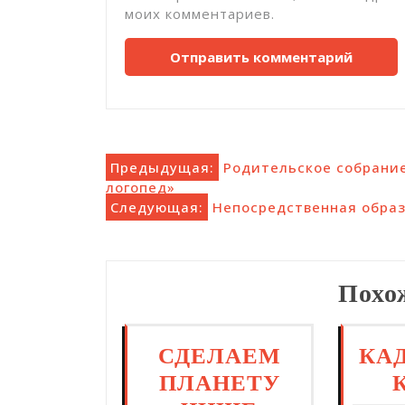
моих комментариев.
Навигация
Предыдущая:
Родительское собрани
логопед»
по
Следующая:
Непосредственная образ
записям
Похо
СДЕЛАЕМ
КА
ПЛАНЕТУ