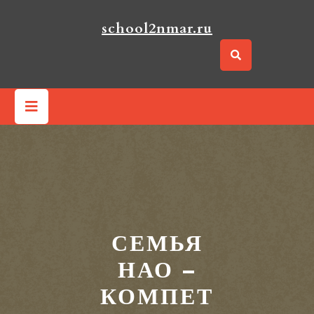
Перейти
к
school2nmar.ru
содержимому
Кнопка
Открыть
СЕМЬЯ
НАО –
КОМПЕТ