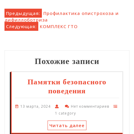
Навигация
Предыдущая:
Профилактика опистрохоза и
дифиллоботриза
по
Следующая:
КОМПЛЕКС ГТО
записям
Похожие записи
Памятки безопасного
поведения
13 марта, 2024
Нет комментариев
1 category
Читать далее