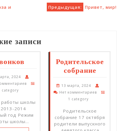
оза и
Предыдущая:
Привет, мир!
жие записи
вонков
Родительское
собрание
арта, 2024
комментариев
13 марта, 2024
1 category
Нет комментариев
1 category
 работы школы
 2013-2014
Родительское
ный год Режим
собрание 17 октября
оты школы…
родители выпускного
девятого класса