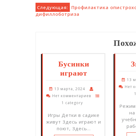
Навигация
Следующая:
Профилактика опистрох
дифиллоботриза
по
записям
Похо
Бусинки
З
играют
13 м
Нет 
13 марта, 2024
Нет комментариев
1 category
Режим
на
Игры Детки в садике
учеб
живут Здесь играют и
раб
поют, Здесь…